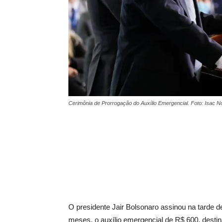
Cerimônia de Prorrogação do Auxílio Emergencial. Foto: Isac 
O presidente Jair Bolsonaro assinou na tarde de
meses, o auxílio emergencial de R$ 600, desti