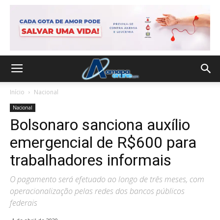
Início
Nacional
Nacional
Bolsonaro sanciona auxílio
emergencial de R$600 para
trabalhadores informais
O pagamento será efetuado ao longo de três meses, com
operacionalização pelas redes dos bancos públicos
federais