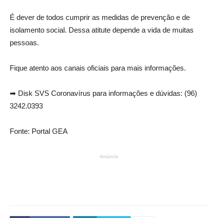
É dever de todos cumprir as medidas de prevenção e de
isolamento social. Dessa atitute depende a vida de muitas
pessoas.
Fique atento aos canais oficiais para mais informações.
⠀⠀⠀⠀⠀⠀⠀⠀⠀
➡ Disk SVS Coronavírus para informações e dúvidas: (96)
3242.0393
⠀⠀⠀⠀⠀⠀⠀⠀⠀
Fonte: Portal GEA
Anúncio