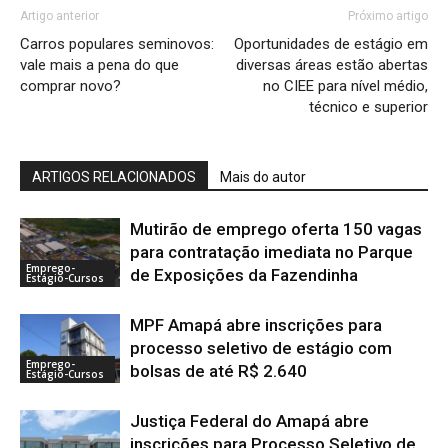
Artigo anterior
Próximo artigo
Carros populares seminovos:
Oportunidades de estágio em
vale mais a pena do que
diversas áreas estão abertas
comprar novo?
no CIEE para nível médio,
técnico e superior
ARTIGOS RELACIONADOS
Mais do autor
Mutirão de emprego oferta 150 vagas
para contratação imediata no Parque
Emprego-
de Exposições da Fazendinha
Estágio-Cursos
MPF Amapá abre inscrições para
processo seletivo de estágio com
Emprego-
bolsas de até R$ 2.640
Estágio-Cursos
Justiça Federal do Amapá abre
inscrições para Processo Seletivo de