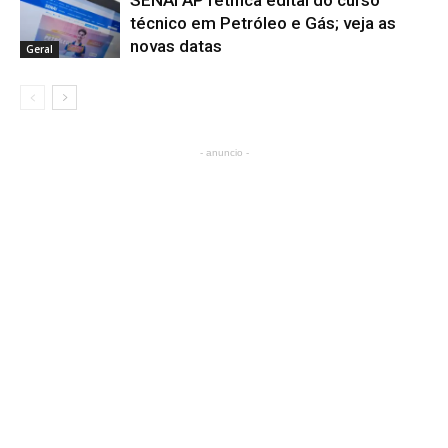
SENAI AP retifica edital do curso
técnico em Petróleo e Gás; veja as
novas datas
Geral
- anuncio -