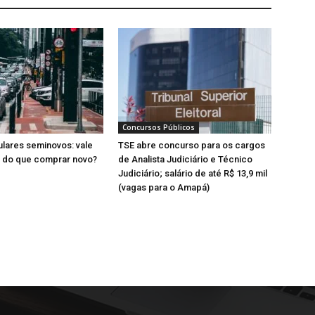
Concursos Públicos
lares seminovos: vale
TSE abre concurso para os cargos
a do que comprar novo?
de Analista Judiciário e Técnico
Judiciário; salário de até R$ 13,9 mil
(vagas para o Amapá)