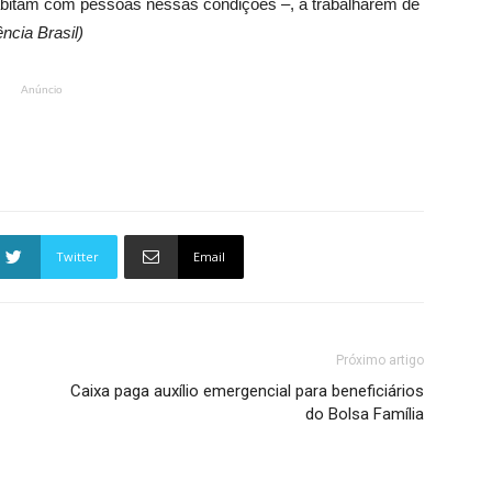
abitam com pessoas nessas condições –, a trabalharem de
ncia Brasil)
Anúncio
Twitter
Email
Próximo artigo
Caixa paga auxílio emergencial para beneficiários
do Bolsa Família