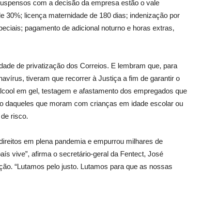
 suspensos com a decisão da empresa estão o vale
 de 30%; licença maternidade de 180 dias; indenização por
peciais; pagamento de adicional noturno e horas extras,
dade de privatização dos Correios. E lembram que, para
avírus, tiveram que recorrer à Justiça a fim de garantir o
lcool em gel, testagem e afastamento dos empregados que
mo daqueles que moram com crianças em idade escolar ou
de risco.
direitos em plena pandemia e empurrou milhares de
aís vive”, afirma o secretário-geral da Fentect, José
ação. “Lutamos pelo justo. Lutamos para que as nossas