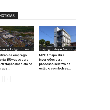
NOTÍCIAS
mprego-Estágio-Cursos
Emprego-Estágio-Cursos
tirão de emprego
MPF Amapá abre
erta 150 vagas para
inscrições para
ntratação imediata no
processo seletivo de
rque...
estágio com bolsas...