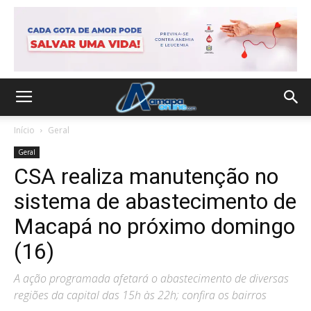
Início
Geral
Geral
CSA realiza manutenção no
sistema de abastecimento de
Macapá no próximo domingo
(16)
A ação programada afetará o abastecimento de diversas
regiões da capital das 15h às 22h; confira os bairros