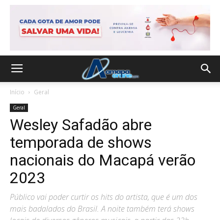
Início
Geral
Geral
Wesley Safadão abre
temporada de shows
nacionais do Macapá verão
2023
Público vai poder curtir os hits do artista, que é um dos
mais badalados do Brasil. A noite também terá shows