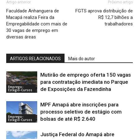
Artigo anterior
Próximo artigo
Faculdade Anhanguera de
FGTS aprova distribuição de
Macapá realiza Feira da
R$ 12,7 bilhões a
Empregabilidade com mais de
trabalhadores
30 vagas de emprego em
diversas áreas
ARTIGOS RELACIONADOS
Mais do autor
Mutirão de emprego oferta 150 vagas
para contratação imediata no Parque
Emprego-
de Exposições da Fazendinha
Estágio-Cursos
MPF Amapá abre inscrições para
processo seletivo de estágio com
Emprego-
bolsas de até R$ 2.640
Estágio-Cursos
Justiça Federal do Amapá abre