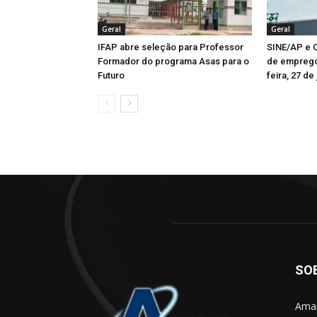
Geral
Geral
IFAP abre seleção para Professor
SINE/AP e C
Formador do programa Asas para o
de emprego
Futuro
feira, 27 de 
SO
Amap