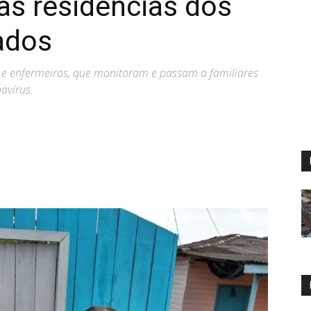
as residências dos
ados
 e enfermeiros, que monitoram e passam a familiares
avírus.