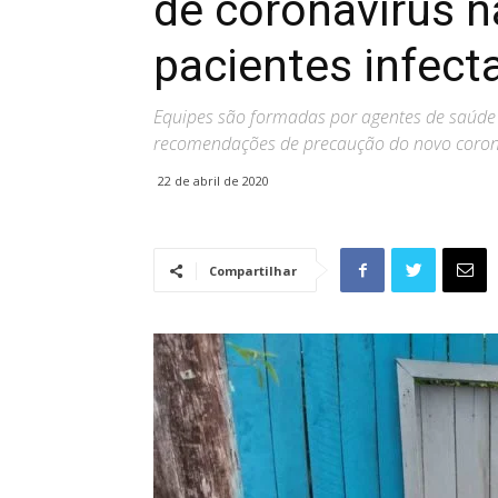
de coronavírus n
pacientes infect
Equipes são formadas por agentes de saúde
recomendações de precaução do novo coron
22 de abril de 2020
Compartilhar