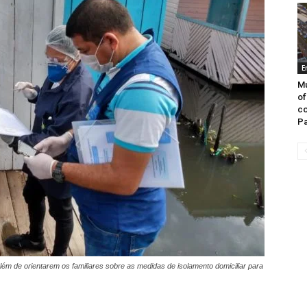
E
Mu
of
co
Pa
além de orientarem os familiares sobre as medidas de isolamento domiciliar para