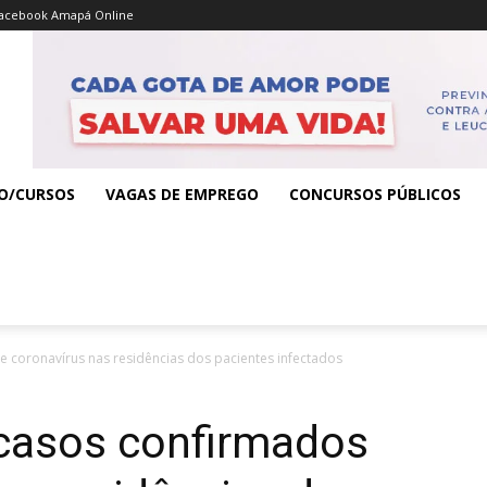
acebook Amapá Online
O/CURSOS
VAGAS DE EMPREGO
CONCURSOS PÚBLICOS
e coronavírus nas residências dos pacientes infectados
 casos confirmados