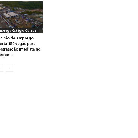
mprego-Estágio-Cursos
tirão de emprego
erta 150 vagas para
ntratação imediata no
rque...