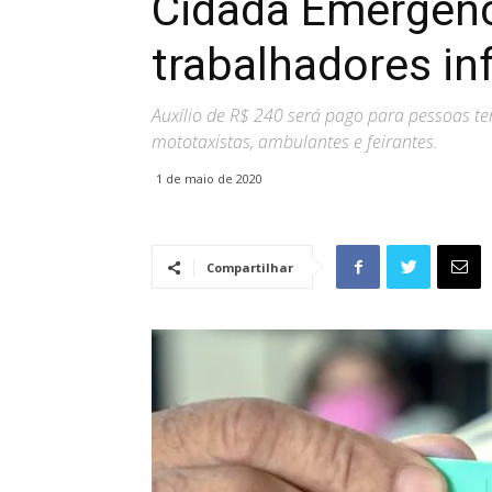
Cidadã Emergenc
trabalhadores in
Auxílio de R$ 240 será pago para pessoas te
mototaxistas, ambulantes e feirantes.
1 de maio de 2020
Compartilhar