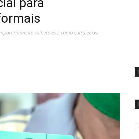
ial para
formais
mporariamente vulneráveis, como catraieiros,