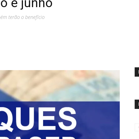
o e junho
ém terão o benefício