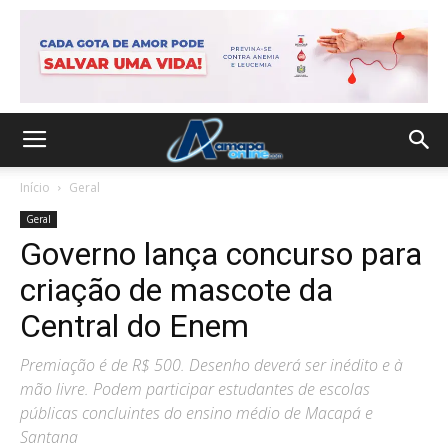
Início
Geral
Geral
Governo lança concurso para
criação de mascote da
Central do Enem
Premiação é de R$ 500. Desenho deverá ser inédito e à
mão livre. Podem participar estudantes de escolas
públicas concluintes do ensino médio de Macapá e
Santana