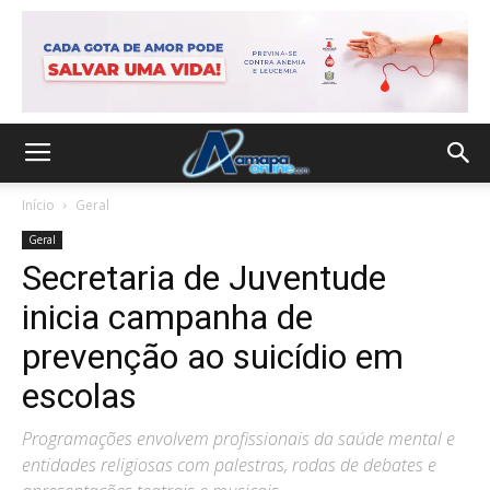
Início
Geral
Geral
Secretaria de Juventude
inicia campanha de
prevenção ao suicídio em
escolas
Programações envolvem profissionais da saúde mental e
entidades religiosas com palestras, rodas de debates e