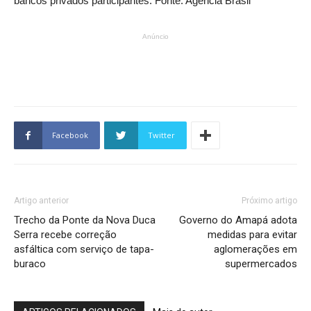
bancos privados participantes. Fonte: Agência Brasil
Anúncio
Facebook
Twitter
Artigo anterior
Próximo artigo
Trecho da Ponte da Nova Duca
Governo do Amapá adota
Serra recebe correção
medidas para evitar
asfáltica com serviço de tapa-
aglomerações em
buraco
supermercados