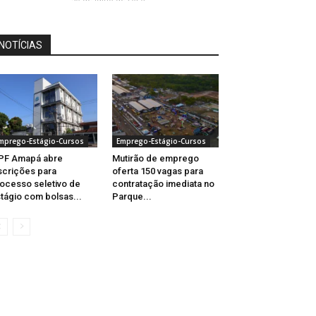
NOTÍCIAS
mprego-Estágio-Cursos
Emprego-Estágio-Cursos
PF Amapá abre
Mutirão de emprego
scrições para
oferta 150 vagas para
ocesso seletivo de
contratação imediata no
tágio com bolsas...
Parque...