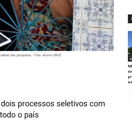
coletas das pesquisas - Foto: Acervo IBGE
E
M
in
pr
es
 dois processos seletivos com
todo o país