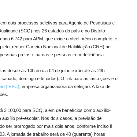
), em dois processos seletivos para Agente de Pesquisas e
alidade (SCQ) nos 26 estados do país e no Distrito
sendo 6.742 para APM, que exige o nível médio completo, e
eto, requer Carteira Nacional de Habilitação (CNH) no
pessoas pretas e pardas e pessoas com deficiência.
tas desde às 10h do dia 04 de julho e irão até às 23h
do sábado, domingo e feriados). O link para as inscrições é o
ção (IBFC)
, empresa organizadora da seleção. A taxa de
ões.
 3.100,00 para SCQ, além de benefícios como auxílio-
e auxílio pré-escolar. Nos dois casos, a previsão de
do ser prorrogado por mais dois anos, conforme inciso II
993. A jornada de trabalho será de 40 (quarenta) horas