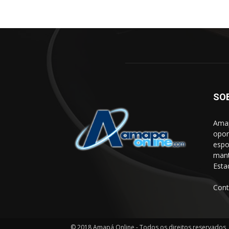
SO
Amap
opor
espo
mant
Esta
Cont
© 2018 Amapá Online - Todos os direitos reservados