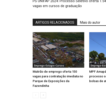
PS UNIFAP 2024: Processo Seletivo oferta 1.5
vagas em cursos de graduação
ARTIGOS RELACIONADOS
Mais do autor
Emprego-Estágio-Cursos
Emprego-Est
Mutirão de emprego oferta 150
MPF Amapá 
vagas para contratação imediata no
processo se
Parque de Exposições da
bolsas de a
Fazendinha