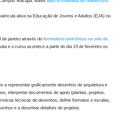
Campus
Macapá. Baixe
aqui a chamada de reabertura
.
atrícula ativa na Educação de Jovens e Adultos (EJA) no
8 de janeiro através do
formulário eletrônico no site de
tuita e o curso acontece a partir do dia 19 de fevereiro no
es a representar graficamente desenhos de arquitetura e
hos, interpretar documentos de apoio (plantas, projetos,
ísticas técnicas de desenhos, definir formatos e escalas,
senhos e a desenhar detalhes de projetos.