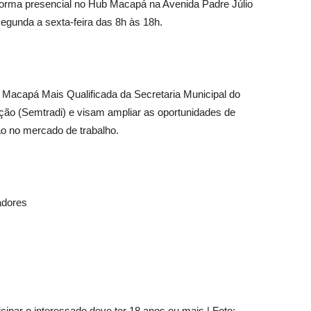
e forma presencial no Hub Macapá na Avenida Padre Júlio
segunda a sexta-feira das 8h às 18h.
 Macapá Mais Qualificada da Secretaria Municipal do
ão (Semtradi) e visam ampliar as oportunidades de
ão no mercado de trabalho.
adores
cipar o interessado deve ter 18 anos ou mais | Foto: