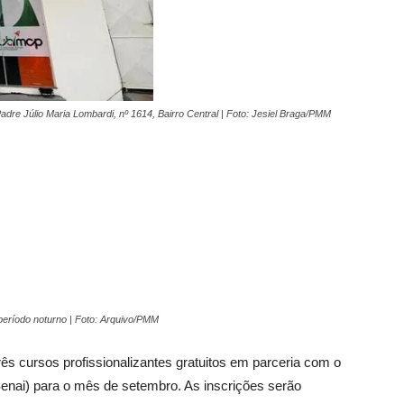
re Júlio Maria Lombardi, nº 1614, Bairro Central | Foto: Jesiel Braga/PMM
período noturno | Foto: Arquivo/PMM
rês cursos profissionalizantes gratuitos em parceria com o
Senai) para o mês de setembro. As inscrições serão