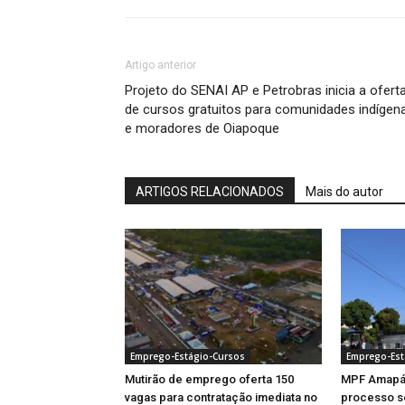
Artigo anterior
Projeto do SENAI AP e Petrobras inicia a ofert
de cursos gratuitos para comunidades indígen
e moradores de Oiapoque
ARTIGOS RELACIONADOS
Mais do autor
Emprego-Estágio-Cursos
Emprego-Est
Mutirão de emprego oferta 150
MPF Amapá 
vagas para contratação imediata no
processo se