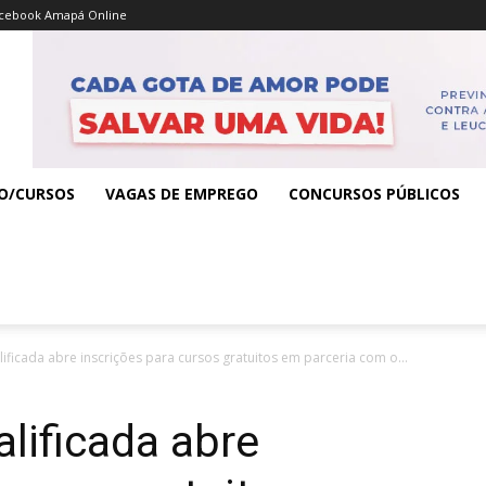
cebook Amapá Online
O/CURSOS
VAGAS DE EMPREGO
CONCURSOS PÚBLICOS
ficada abre inscrições para cursos gratuitos em parceria com o...
lificada abre