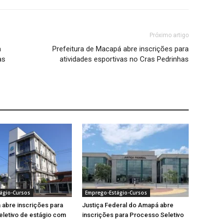
Próximo artigo
a
Prefeitura de Macapá abre inscrições para
as
atividades esportivas no Cras Pedrinhas
ágio-Cursos
Emprego-Estágio-Cursos
abre inscrições para
Justiça Federal do Amapá abre
letivo de estágio com
inscrições para Processo Seletivo