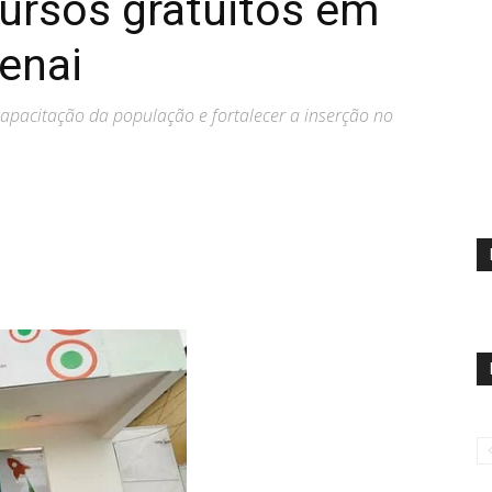
cursos gratuitos em
enai
capacitação da população e fortalecer a inserção no