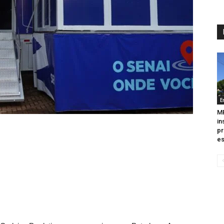
E
M
in
pr
es