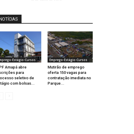
NOTÍCIAS
mprego-Estágio-Cursos
Emprego-Estágio-Cursos
PF Amapá abre
Mutirão de emprego
scrições para
oferta 150 vagas para
ocesso seletivo de
contratação imediata no
tágio com bolsas...
Parque...