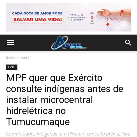
Início
Geral
Geral
MPF quer que Exército
consulte indígenas antes de
instalar microcentral
hidrelétrica no
Tumucumaque
Comunidades indígenas têm direito à consulta prévia, livre