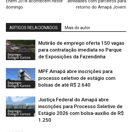
Enem 2018 acontecem neste
atividades com parceiros para
domingo
retorno do Amapá Jovem
ARTIGOS RELACIONADOS
Mais do autor
Mutirão de emprego oferta 150 vagas
para contratação imediata no Parque
Emprego-
de Exposições da Fazendinha
Estágio-Cursos
MPF Amapá abre inscrições para
processo seletivo de estágio com
Emprego-
bolsas de até R$ 2.640
Estágio-Cursos
Justiça Federal do Amapá abre
inscrições para Processo Seletivo de
Emprego-
Estágio 2026 com bolsa-auxílio de R$
Estágio-Cursos
1.250