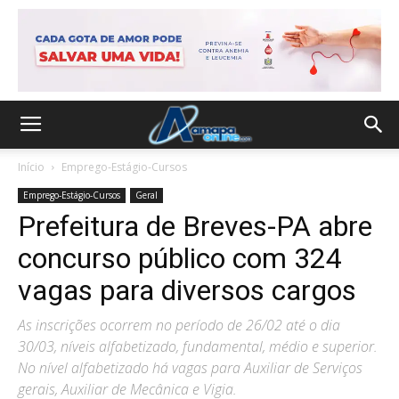
Início
Emprego-Estágio-Cursos
Emprego-Estágio-Cursos
Geral
Prefeitura de Breves-PA abre
concurso público com 324
vagas para diversos cargos
As inscrições ocorrem no período de 26/02 até o dia
30/03, níveis alfabetizado, fundamental, médio e superior.
No nível alfabetizado há vagas para Auxiliar de Serviços
gerais, Auxiliar de Mecânica e Vigia.