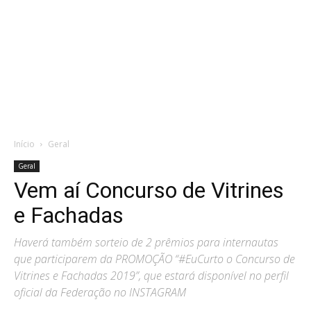
Início
Geral
Geral
Vem aí Concurso de Vitrines
e Fachadas
Haverá também sorteio de 2 prêmios para internautas
que participarem da PROMOÇÃO “#EuCurto o Concurso de
Vitrines e Fachadas 2019”, que estará disponível no perfil
oficial da Federação no INSTAGRAM