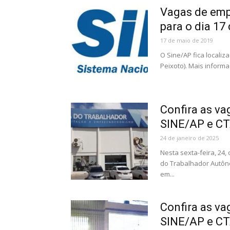
Vagas de emp
para o dia 17
17 de maio de 2019
O Sine/AP fica localiz
Peixoto). Mais informa
Confira as va
SINE/AP e CTA
24 de janeiro de 2025
Nesta sexta-feira, 24
do Trabalhador Autôno
em...
Confira as va
SINE/AP e CTA