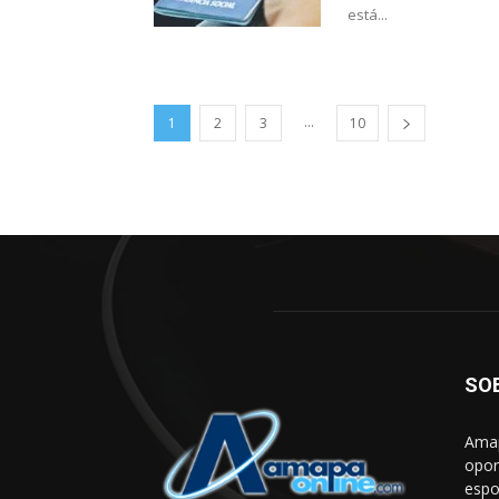
está...
...
1
2
3
10
SO
Amap
opor
espo