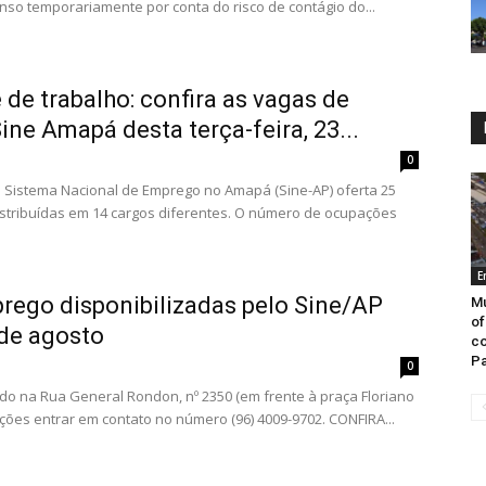
nso temporariamente por conta do risco de contágio do...
de trabalho: confira as vagas de
ne Amapá desta terça-feira, 23...
0
, o Sistema Nacional de Emprego no Amapá (Sine-AP) oferta 25
stribuídas em 14 cargos diferentes. O número de ocupações
E
rego disponibilizadas pelo Sine/AP
Mu
of
 de agosto
co
Pa
0
ado na Rua General Rondon, nº 2350 (em frente à praça Floriano
ções entrar em contato no número (96) 4009-9702. CONFIRA...