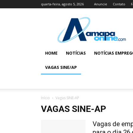
quarta-feira, agosto 5, 2026
Anuncie
Contato
F
Amapá
Online
|
Portal
de
Notícias
HOME
NOTÍCIAS
NOTÍCIAS EMPREG
e
Informação
VAGAS SINE/AP
do
Estado
do
Amapá
Início
Vagas SINE-AP
VAGAS SINE-AP
Vagas de emp
para o dia 26