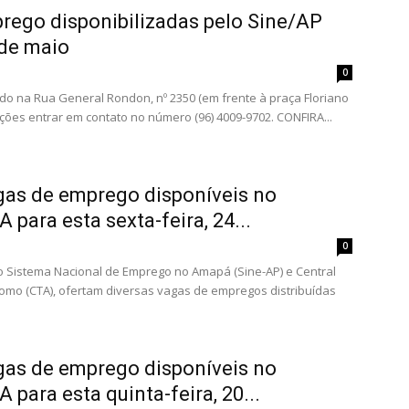
rego disponibilizadas pelo Sine/AP
 de maio
0
ado na Rua General Rondon, nº 2350 (em frente à praça Floriano
ções entrar em contato no número (96) 4009-9702. CONFIRA...
gas de emprego disponíveis no
 para esta sexta-feira, 24...
0
, o Sistema Nacional de Emprego no Amapá (Sine-AP) e Central
mo (CTA), ofertam diversas vagas de empregos distribuídas
gas de emprego disponíveis no
 para esta quinta-feira, 20...