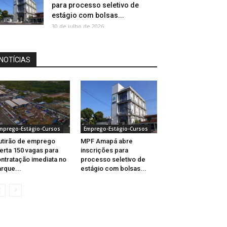
para processo seletivo de
estágio com bolsas...
30 de julho de 2026
NOTÍCIAS
mprego-Estágio-Cursos
Emprego-Estágio-Cursos
tirão de emprego
MPF Amapá abre
erta 150 vagas para
inscrições para
ntratação imediata no
processo seletivo de
rque...
estágio com bolsas...