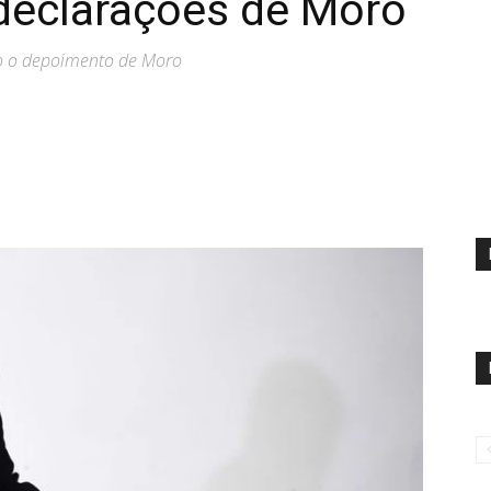
 declarações de Moro
o o depoimento de Moro