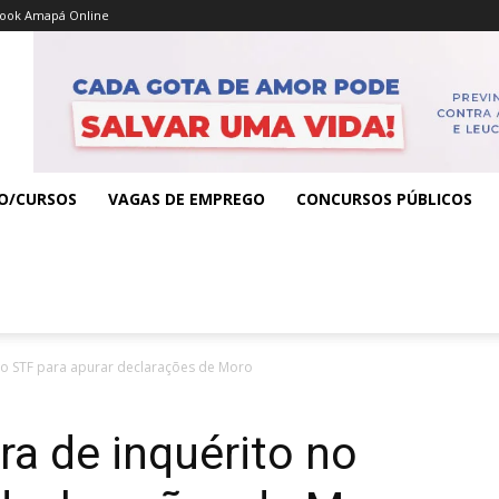
ook Amapá Online
O/CURSOS
VAGAS DE EMPREGO
CONCURSOS PÚBLICOS
no STF para apurar declarações de Moro
a de inquérito no