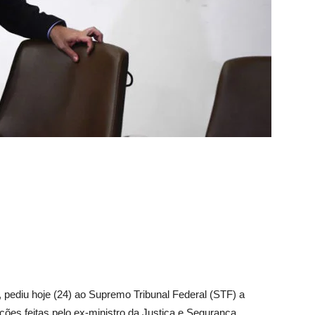
 pediu hoje (24) ao Supremo Tribunal Federal (STF) a
ções feitas pelo ex-ministro da Justiça e Segurança