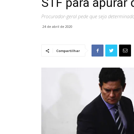
STF para apurar
Procurador-geral pede que seja determinad
24 de abril de 2020
Compartilhar