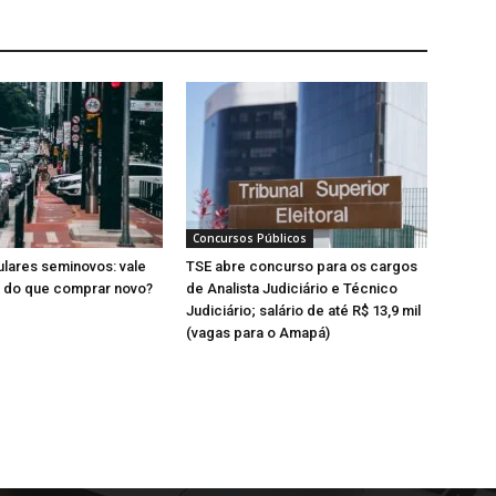
Concursos Públicos
lares seminovos: vale
TSE abre concurso para os cargos
a do que comprar novo?
de Analista Judiciário e Técnico
Judiciário; salário de até R$ 13,9 mil
(vagas para o Amapá)