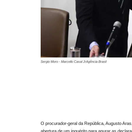
Sergio Moro - Marcello Casal JrAgência Brasil
O procurador-geral da República, Augusto Aras,
abertura de um inquérito para apurar as declara