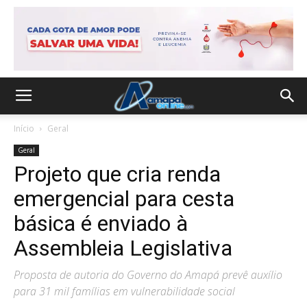
Início
Geral
Geral
Projeto que cria renda
emergencial para cesta
básica é enviado à
Assembleia Legislativa
Proposta de autoria do Governo do Amapá prevê auxílio
para 31 mil famílias em vulnerabilidade social