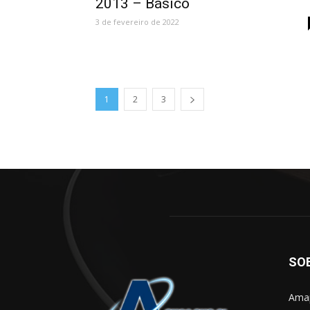
2013 – Básico
3 de fevereiro de 2022
1
2
3
SO
Amap