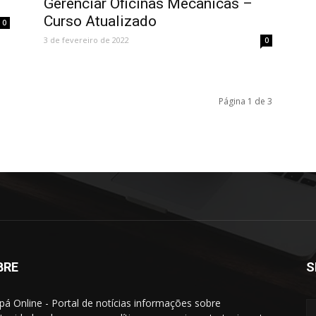
Gerenciar Oficinas Mecânicas –
Curso Atualizado
0
3 de fevereiro de 2022
0
Página 1 de 3
BRE
S
á Online - Portal de notícias informações sobre