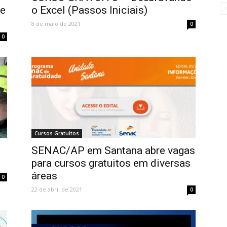
le
o Excel (Passos Iniciais)
8 de maio de 2021
0
0
Cursos Gratuitos
o
SENAC/AP em Santana abre vagas
para cursos gratuitos em diversas
áreas
0
22 de abril de 2021
0